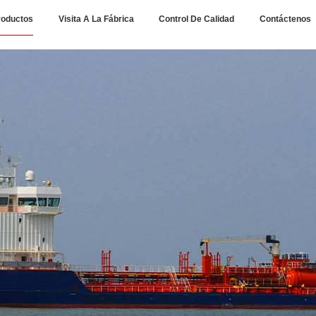
roductos
Visita A La Fábrica
Control De Calidad
Contáctenos