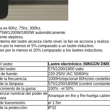
cia es 60hz, 75hz, 300hz.
e 575W/1200W/1800W automáticamente.
nto stepless.
erna del lastre alcanza cierto nivel, la fan se acciona y realiz
en por lo menos el 5% comparado a un lastre inductivo.
 por por lo menos el 20% comparado a los lastres inductivos.
l lastre:
Lastre electrónico
(
NINGÚN DMX
el lastre:
575/1200/1800 vatio
 de fuente:
220-250V /AC 50/60Hz
e la frecuencia:
1000Hz/opcional 60Hz/sin centelle
de la lámpara:
575/1200/1800W (control constante
cimiento de la gama:
100% - el 50%
enzar nominal del poder de
Arranque en frio y Re-huelga calien
para
de transmisión:
el 1.5m
e la protección:
IP32