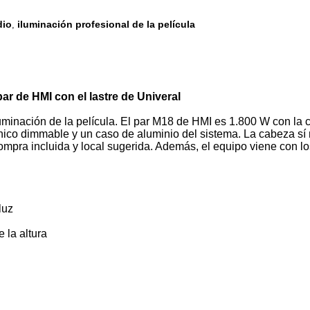
dio
iluminación profesional de la película
,
par de HMI con el lastre de Univeral
uminación de la película. El par M18 de HMI es 1.800 W con la c
rónico dimmable y un caso de aluminio del sistema. La cabeza 
ompra incluida y local sugerida. Además, el equipo viene c
luz
e
la
altura