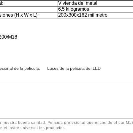
l:
Vivienda del metal
6,5 kilogramos
iones (H x W x L):
200x300x162 milímetro
/1200/M18
esional de la película
,
Luces de la película del LED