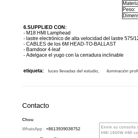
Materia
Peso:
Dimens
6.SUPPLIED CON:
-
M18 HMI Lamphead
-
lastre electrónico de alta velocidad del lastre 575
-
CABLES de los 6M HEAD-TO-BALLAST
-
Barndoor 4-leaf
-
Adelgace el yugo con la cerradura inclinable
etiqueta:
luces llevadas del estudio
,
iluminación prof
Contacto
Chou
WhatsApp :
+8613939038752