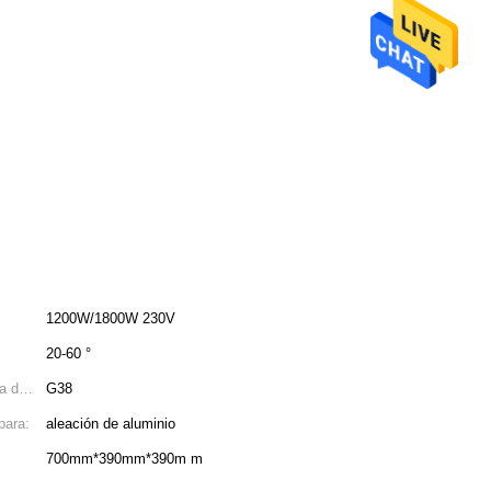
1200W/1800W 230V
20-60 °
a del
G38
para:
aleación de aluminio
700mm*390mm*390m m