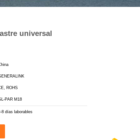
astre universal
China
GENERALINK
CE, ROHS
GL-PAR M18
-8 días laborables