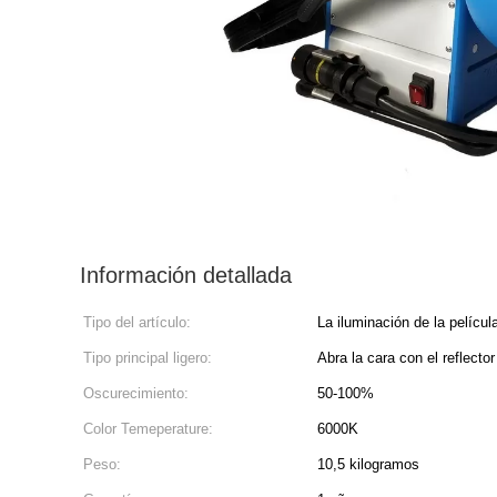
Información detallada
Tipo del artículo:
La iluminación de la películ
Tipo principal ligero:
Abra la cara con el reflector
Oscurecimiento:
50-100%
Color Temeperature:
6000K
Peso:
10,5 kilogramos