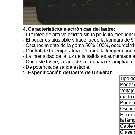
4.
Características
electrónicas
del lastre:
-
El tiroteo de alta velocidad sin la película, frecuen
-
El poder es ajustable y hace juego la lámpara d
-
Oscurecimiento de la gama 50%-100%, oscurecimie
-
Control de la temperatura: Cuando la temperatura int
-
La intensidad de la luz de la salida es aumentada 
-
Con este lastre, la vida de la lámpara es ampliada
-
De potencia de salida estable.
5.
Especificación del lastre de Univeral:
Tipo de
Poder d
Voltaje
modo d
Poder 
Oscure
El com
la lám
Cable 
Clase d