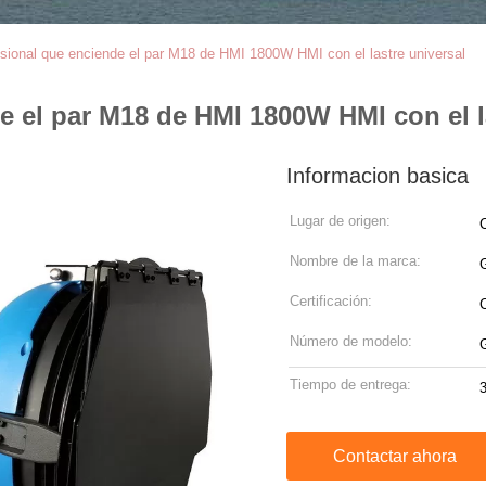
esional que enciende el par M18 de HMI 1800W HMI con el lastre universal
e el par M18 de HMI 1800W HMI con el l
Informacion basica
Lugar de origen:
Nombre de la marca:
Certificación:
Número de modelo:
Tiempo de entrega:
3
Contactar ahora