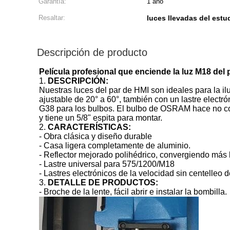
Garantía:
1 año
Resaltar:
luces llevadas del estu
Descripción de producto
Película profesional que enciende la luz M18 del 
1.
DESCRIPCIÓN:
Nuestras luces del par de HMI son ideales para la il
ajustable de 20° a 60°, también con un lastre elect
G38 para los bulbos. El bulbo de OSRAM hace no c
y tiene un 5/8" espita para montar.
2.
CARACTERÍSTICAS:
-
Obra clásica y diseño durable
-
Casa ligera completamente de aluminio.
-
Reflector mejorado polihédrico, convergiendo más 
-
Lastre universal para 575/1200/M18
-
Lastres electrónicos de
la
velocidad sin centelleo d
3.
DETALLE DE PRODUCTOS:
-
Broche de la lente, fácil abrir e instalar la bombilla.